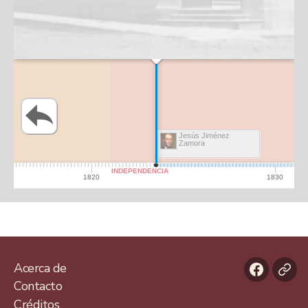
Acerca de
Faceboo
For
Contacto
de
Créditos